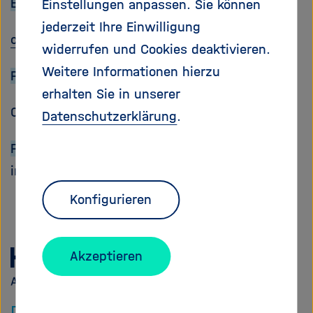
Email:
Einstellungen anpassen. Sie können
e
f
ß
n
jederzeit Ihre Einwilligung
contact
@
helmholtz.ai
e
e
widerrufen und Cookies deaktivieren.
n
n
Weitere Informationen hierzu
/
Phone:
s
erhalten Sie in unserer
c
089 3187
Datenschutzerklärung
.
h
l
For communication/PR:
i
ina.ivanova@helmholtz-munich.de
e
ß
Konfigurieren
e
n
Akzeptieren
Zur
Startseite
von