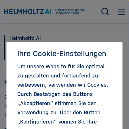
Direkt
Zur Startseite von Helmholtz AI
zum
S
H
u
a
Seiteninhalt
c
u
springen
h
p
Helmholtz AI
e
t
ö
n
Contact
Ihre Cookie-Einstellungen
f
a
f
v
Um unsere Website für Sie optimal
n
i
zu gestalten und fortlaufend zu
e
g
Address:
n
a
verbessern, verwenden wir Cookies.
/
t
Durch Bestätigen des Buttons
Campus Neuherberg
s
i
„Akzeptieren“ stimmen Sie der
c
o
Ingolstädter Landstraße 1
h
n
Verwendung zu. Über den Button
85764 Neuherberg
l
ö
„Konfigurieren“ können Sie Ihre
i
f